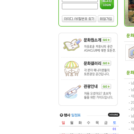
남
남
제
2
2
남
제
제