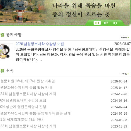
2026 남원향토대학 수강생 모집
2026-08-07
2026년 문화관광해설사 양성을 위한『남원향토대학』수강생을 아래와 같
이 모집합니다. 남원의 문화, 역사, 인물 등에 관심 있는 시민 여려분의 많은
참여바랍니다. ..
원문화원 16대, 제17대 원장 이취임
2026-03-24
원문화원산지킴이 슈룹 활동 안내
2025-04-17
24회 남원향토문화대상 시상식 개최
2024-12-20
024 남원향토대학 수강생 모집
2024-08-16
024 상반기 열린문화답사 진행
2024-07-24
원문화유산지킴이 슈룹-윤영채가옥 활동 전개
2024-05-28
1회 세계축제포럼 개최 안내
2024-05-08
23회 남원향토문화대상 시상식 개최
2023-12-29